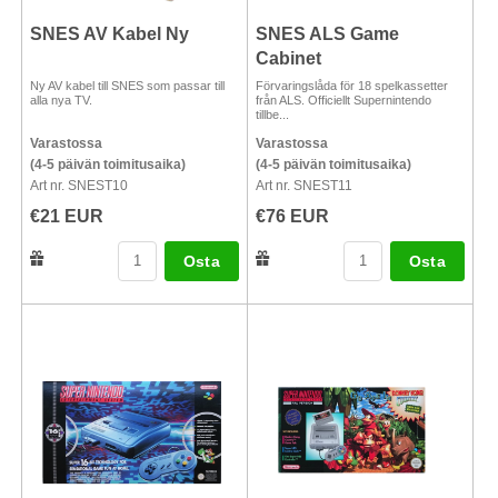
SNES AV Kabel Ny
SNES ALS Game
Cabinet
Ny AV kabel till SNES som passar till
Förvaringslåda för 18 spelkassetter
alla nya TV.
från ALS. Officiellt Supernintendo
tillbe...
Varastossa
Varastossa
(4-5 päivän toimitusaika)
(4-5 päivän toimitusaika)
Art nr. SNEST10
Art nr. SNEST11
€21 EUR
€76 EUR
Osta
Osta