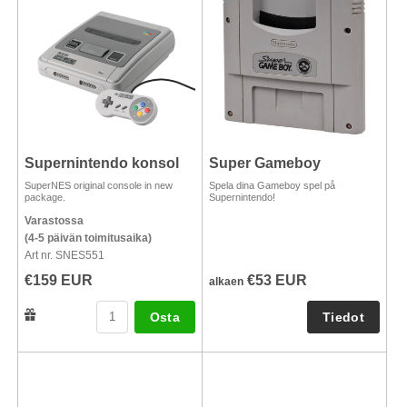
Supernintendo konsol
Super Gameboy
SuperNES original console in new
Spela dina Gameboy spel på
package.
Supernintendo!
Varastossa
(4-5 päivän toimitusaika)
Art nr. SNES551
€159 EUR
€53 EUR
alkaen
Osta