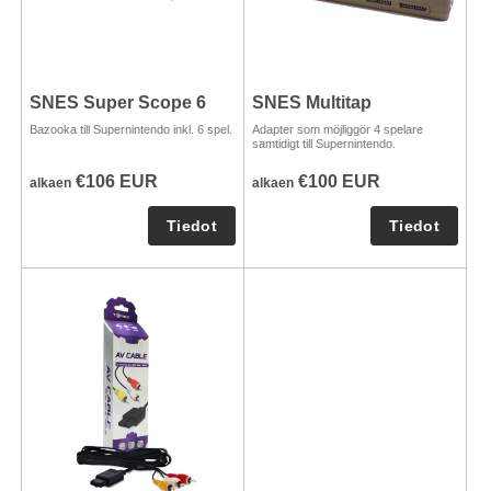
SNES Super Scope 6
SNES Multitap
Bazooka till Supernintendo inkl. 6 spel.
Adapter som möjliggör 4 spelare
samtidigt till Supernintendo.
€106 EUR
€100 EUR
alkaen
alkaen