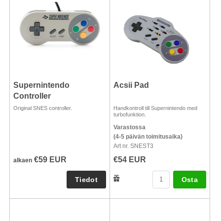
Supernintendo
Acsii Pad
Controller
Original SNES controller.
Handkontroll till Supernintendo med
turbofunktion.
Varastossa
(4-5 päivän toimitusaika)
Art nr. SNEST3
€59 EUR
€54 EUR
alkaen
Osta