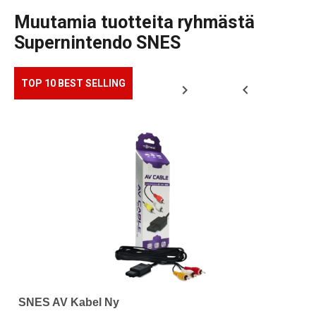
Muutamia tuotteita ryhmästä
Supernintendo SNES
TOP 10 BEST SELLING
S
SNES AV Kabel Ny