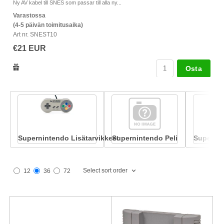
Su
Ny AV kabel till SNES som passar till alla ny...
Va
Varastossa
(4
(4-5 päivän toimitusaika)
Ar
Art nr. SNEST10
€
€21 EUR
Osta
Supernintendo Lisätarvikkeet
Supernintendo Peli
Supernin
Select sort order
12
36
72