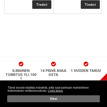
ILMAINEN
14 PÄIVÄ AVAA
1 VUODEN TAKUU
TOIMITUS YLI 100
OSTA
?
play Newsletter
Tämä sivusto käyttää evästeitä, jotta saat parhaan mahdollisen
kokemuksen verkkosivustosta.
Lisää tietoa
Länkar
Seuraa meitä
o
Okei
Retr