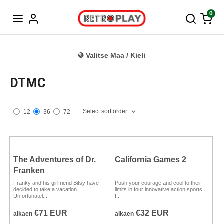
Tanska
0
Valitse Maa / Kieli
DTMC
Select sort order
12
36
72
The Adventures of Dr.
California Games 2
Franken
Franky and his girlfriend Bitsy have
Push your courage and cool to their
decided to take a vacation.
limits in four innovative action sports
Unfortunatel...
f...
€71 EUR
€32 EUR
alkaen
alkaen